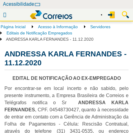
N
Acessibilidade
a
v
e
Página Inicial
Acesso à Informação
Servidores
g
Editais de Notificação Empregados
a
ANDRESSA KARLA FERNANDES - 11.12.2020
ç
ANDRESSA KARLA FERNANDES -
ã
o
11.12.2020
EDITAL DE NOTIFICAÇÃO AO EX-EMPREGADO
Por encontrar-se em local incerto e não sabido, pelo
presente instrumento, a Empresa Brasileira de Correios e
Telégrafos notifica o Sr
ANDRESSA KARLA
FERNANDES
, CPF. 04548730427, quanto à necessidade
de entrar em contato com a Gerência de Administração da
Folha de Pagamentos - Célula: Rescisão Contratual,
através do telefone (31) 3431-0535, ou endereço