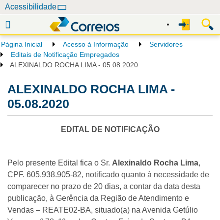
N
Acessibilidade
a
v
e
Página Inicial
Acesso à Informação
Servidores
g
Editais de Notificação Empregados
a
ALEXINALDO ROCHA LIMA - 05.08.2020
ç
ALEXINALDO ROCHA LIMA -
ã
o
05.08.2020
EDITAL DE NOTIFICAÇÃO
Pelo presente Edital fica o Sr.
Alexinaldo Rocha Lima
,
CPF. 605.938.905-82, notificado quanto à necessidade de
comparecer no prazo de 20 dias, a contar da data desta
publicação, à Gerência da Região de Atendimento e
Vendas – REATE02-BA, situado(a) na Avenida Getúlio