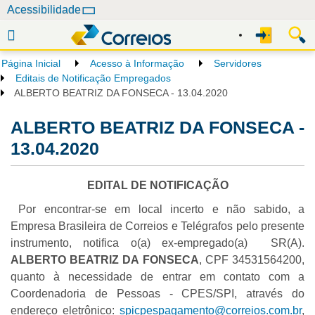
N
Acessibilidade
a
v
e
Página Inicial
Acesso à Informação
Servidores
g
Editais de Notificação Empregados
a
ALBERTO BEATRIZ DA FONSECA - 13.04.2020
ç
ALBERTO BEATRIZ DA FONSECA -
ã
o
13.04.2020
EDITAL DE NOTIFICAÇÃO
Por encontrar-se em local incerto e não sabido, a
Empresa Brasileira de Correios e Telégrafos pelo presente
instrumento, notifica o(a) ex-empregado(a) SR(A).
ALBERTO BEATRIZ DA FONSECA
, CPF 34531564200,
quanto à necessidade de entrar em contato com a
Coordenadoria de Pessoas - CPES/SPI, através do
endereço eletrônico:
spicpespagamento@correios.com.br
,