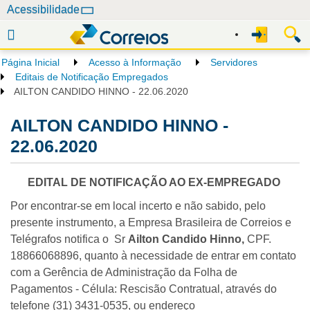
N
Acessibilidade
a
v
e
Página Inicial
Acesso à Informação
Servidores
g
Editais de Notificação Empregados
a
AILTON CANDIDO HINNO - 22.06.2020
ç
AILTON CANDIDO HINNO -
ã
o
22.06.2020
EDITAL DE NOTIFICAÇÃO AO EX-EMPREGADO
Por encontrar-se em local incerto e não sabido, pelo
presente instrumento, a Empresa Brasileira de Correios e
Telégrafos notifica o Sr
Ailton Candido Hinno,
CPF.
18866068896, quanto à necessidade de entrar em contato
com a Gerência de Administração da Folha de
Pagamentos - Célula: Rescisão Contratual, através do
telefone (31) 3431-0535, ou endereço