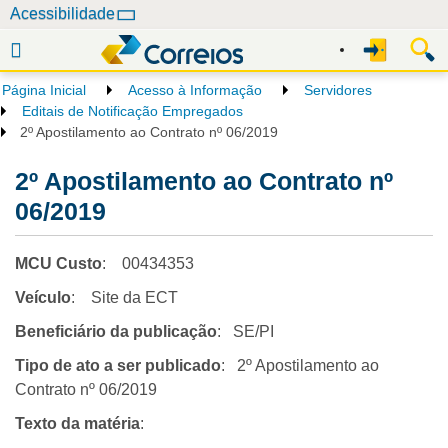
N
Acessibilidade
a
v
e
Página Inicial
Acesso à Informação
Servidores
g
Editais de Notificação Empregados
a
2º Apostilamento ao Contrato nº 06/2019
ç
2º Apostilamento ao Contrato nº
ã
o
06/2019
MCU Custo
: 00434353
Veículo
: Site da ECT
Beneficiário da publicação
: SE/PI
Tipo de ato a ser publicado
: 2º Apostilamento ao
Contrato nº 06/2019
Texto da matéria
: