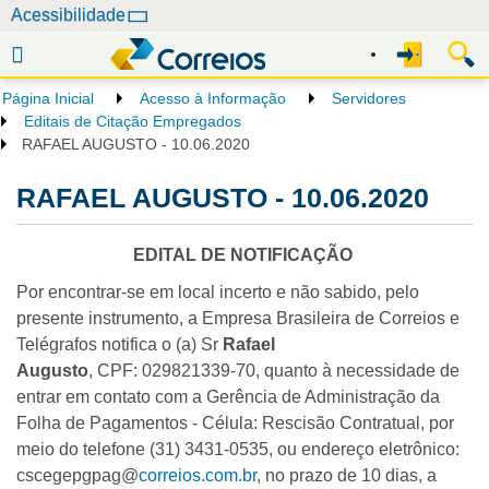
N
Acessibilidade
a
v
e
Página Inicial
Acesso à Informação
Servidores
g
Editais de Citação Empregados
a
RAFAEL AUGUSTO - 10.06.2020
ç
RAFAEL AUGUSTO - 10.06.2020
ã
o
EDITAL DE NOTIFICAÇÃO
Por encontrar-se em local incerto e não sabido, pelo
presente instrumento, a Empresa Brasileira de Correios e
Telégrafos notifica o (a) Sr
Rafael
Augusto
, CPF: 029821339-70, quanto à necessidade de
entrar em contato com a Gerência de Administração da
Folha de Pagamentos - Célula: Rescisão Contratual, por
meio do telefone (31) 3431-0535, ou endereço eletrônico:
cscegepgpag@
correios.com.br
, no prazo de 10 dias, a