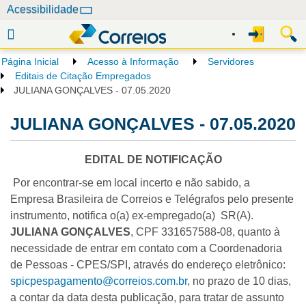
N
Acessibilidade
a
v
e
Página Inicial
Acesso à Informação
Servidores
g
Editais de Citação Empregados
a
JULIANA GONÇALVES - 07.05.2020
ç
JULIANA GONÇALVES - 07.05.2020
ã
o
EDITAL DE NOTIFICAÇÃO
Por encontrar-se em local incerto e não sabido, a
Empresa Brasileira de Correios e Telégrafos pelo presente
instrumento, notifica o(a) ex-empregado(a) SR(A).
JULIANA GONÇALVES
, CPF 331657588-08, quanto à
necessidade de entrar em contato com a Coordenadoria
de Pessoas - CPES/SPI, através do endereço eletrônico:
spicpespagamento@correios.com.br
, no prazo de 10 dias,
a contar da data desta publicação, para tratar de assunto