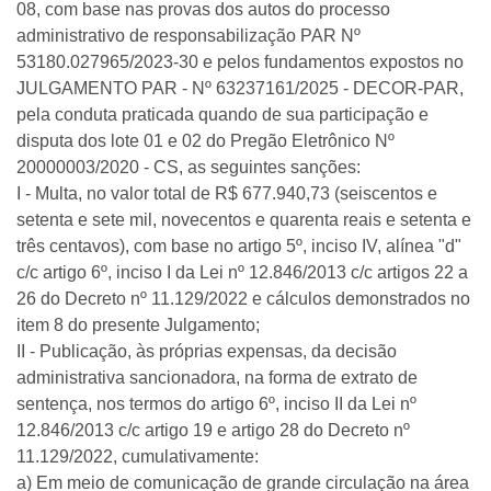
08, com base nas provas dos autos do processo
administrativo de responsabilização PAR Nº
53180.027965/2023-30 e pelos fundamentos expostos no
JULGAMENTO PAR - Nº 63237161/2025 - DECOR-PAR,
pela conduta praticada quando de sua participação e
disputa dos lote 01 e 02 do Pregão Eletrônico Nº
20000003/2020 - CS, as seguintes sanções:
I - Multa, no valor total de R$ 677.940,73 (seiscentos e
setenta e sete mil, novecentos e quarenta reais e setenta e
três centavos), com base no artigo 5º, inciso IV, alínea "d"
c/c artigo 6º, inciso I da Lei nº 12.846/2013 c/c artigos 22 a
26 do Decreto nº 11.129/2022 e cálculos demonstrados no
item 8 do presente Julgamento;
II - Publicação, às próprias expensas, da decisão
administrativa sancionadora, na forma de extrato de
sentença, nos termos do artigo 6º, inciso II da Lei nº
12.846/2013 c/c artigo 19 e artigo 28 do Decreto nº
11.129/2022, cumulativamente:
a) Em meio de comunicação de grande circulação na área