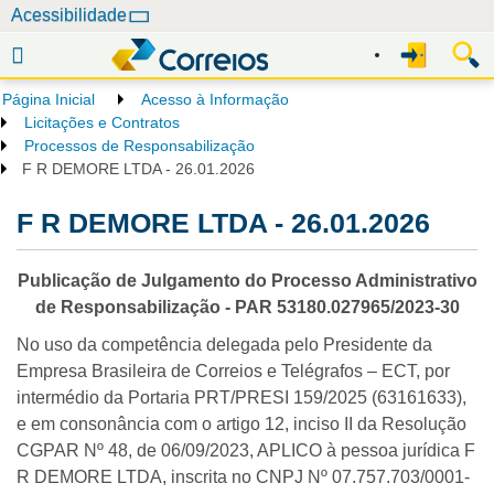
N
Acessibilidade
a
v
e
Página Inicial
Acesso à Informação
g
Licitações e Contratos
a
Processos de Responsabilização
F R DEMORE LTDA - 26.01.2026
ç
ã
F R DEMORE LTDA - 26.01.2026
o
Publicação de Julgamento do Processo Administrativo
de Responsabilização - PAR
53180.027965/2023-30
No uso da competência delegada pelo Presidente da
Empresa Brasileira de Correios e Telégrafos – ECT, por
intermédio da Portaria PRT/PRESI 159/2025 (63161633),
e em consonância com o artigo 12, inciso II da Resolução
CGPAR Nº 48, de 06/09/2023, APLICO à pessoa jurídica F
R DEMORE LTDA, inscrita no CNPJ Nº 07.757.703/0001-