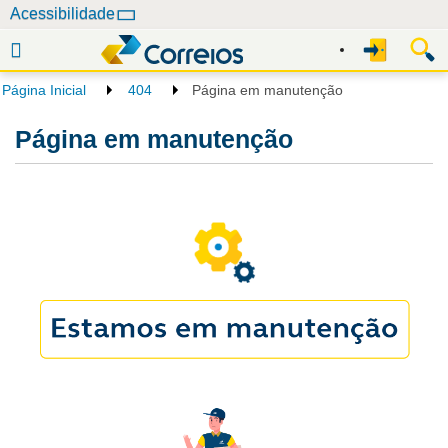
N
Acessibilidade
a
v
e
Página Inicial
404
Página em manutenção
g
a
Página em manutenção
ç
ã
o