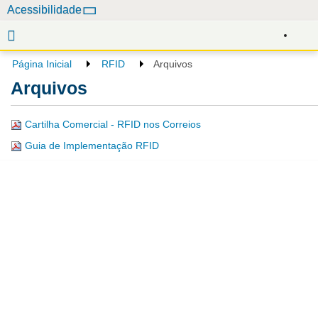
N
Acessibilidade
a
v
e
Página Inicial
RFID
Arquivos
g
Arquivos
a
ç
Cartilha Comercial - RFID nos Correios
ã
o
Guia de Implementação RFID