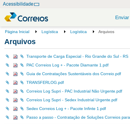
N
Acessibilidade
a
v
Enviar
e
g
V
Página Inicial
Logística
Logística
Arquivos
o
a
Arquivos
c
ç
ê
ã
e
Transporte de Carga Especial - Rio Grande do Sul - RS
o
s
PAC Correios Log + - Pacote Diamante 1.pdf
t
á
Guia de Contratações Sustentáveis dos Correio.pdf
a
TRANSFERLOG.pdf
q
u
Correios Log Supri - PAC Industrial Não Urgente.pdf
i
Correios Log Supri - Sedex Industrial Urgente.pdf
:
Sedex Correios Log + - Pacote Infinte 1.pdf
Passo a passo - Contratação de Soluções Correios para