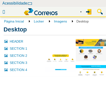
N
Acessibilidade
a
v
e
Página Inicial
Locker
Imagens
Desktop
g
Desktop
a
ç
HEADER
ã
o
SECTION 1
SECTION 2
SECTION 3
SECTION 4