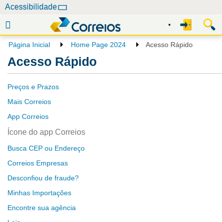
N
Acessibilidade
a
v
e
Página Inicial
Home Page 2024
Acesso Rápido
g
Acesso Rápido
a
ç
Preços e Prazos
ã
o
Mais Correios
App Correios
Ícone do app Correios
Busca CEP ou Endereço
Correios Empresas
Desconfiou de fraude?
Minhas Importações
Encontre sua agência