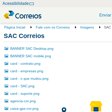
N
Acessibilidade
a
v
Enviar
e
g
V
Página Inicial
Fale com os Correios
Imagens
SAC 
o
a
SAC Correios
c
ç
ê
ã
e
BANNER SAC Desktop.png
o
s
BANNER SAC mobile.png
t
á
card - contrato.png
a
card - empresas.png
q
u
card - o que mudou.png
i
card - SAC.png
:
card - suporte.png
agencia-cor.png
caixa-gps-cor.png