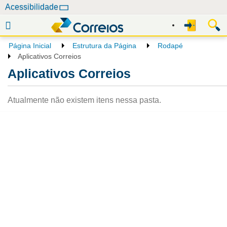
N
Acessibilidade
a
v
e
Página Inicial
Estrutura da Página
Rodapé
g
Aplicativos Correios
a
Aplicativos Correios
ç
ã
Atualmente não existem itens nessa pasta.
o