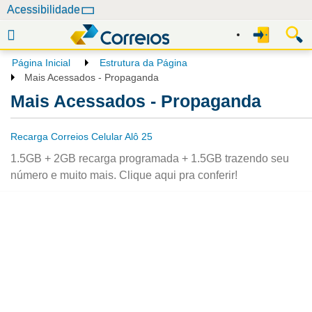
N
Acessibilidade
a
v
e
Página Inicial
Estrutura da Página
g
Mais Acessados - Propaganda
a
Mais Acessados - Propaganda
ç
ã
Recarga Correios Celular Alô 25
o
1.5GB + 2GB recarga programada + 1.5GB trazendo seu
número e muito mais. Clique aqui pra conferir!