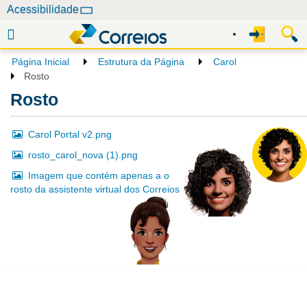
N
Acessibilidade
a
v
e
Página Inicial
Estrutura da Página
Carol
g
Rosto
a
Rosto
ç
ã
Carol Portal v2.png
o
rosto_carol_nova (1).png
Imagem que contém apenas a o
rosto da assistente virtual dos Correios