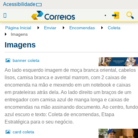
N
Acessibilidade
a
v
e
Página Inicial
Enviar
Encomendas
Coleta
g
Imagens
a
Imagens
ç
ã
banner coleta
o
Ao lado esquerdo imagem de moça branca oriental, cabelos
lisos, camisa branca e avental marrom, com 2 caixas de
encomenda na mão e mexendo em um notebook e caixas
em prateleiras atrás dela. Ao lado direito um braços de um
entregador com camisa azul de manga longa e caixas de
encomendas na mão assinando documento. Ao centro, fundo
azul escuro e texto: Coleta de encomendas, Etapa
Estratégica para o seu negócio.
card coleta