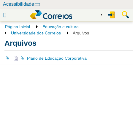
N
Acessibilidade
a
v
e
Página Inicial
Educação e cultura
g
Universidade dos Correios
Arquivos
a
Arquivos
ç
ã
Plano de Educação Corporativa
o