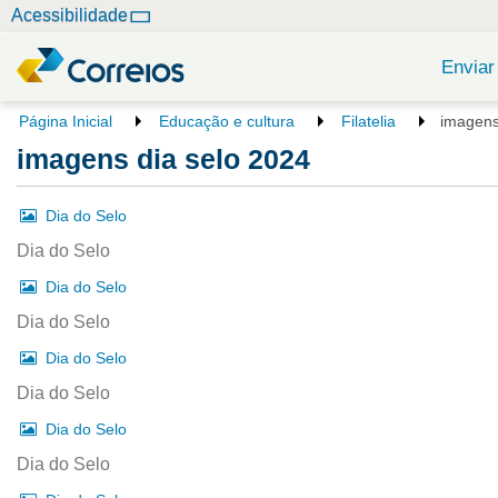
N
Acessibilidade
a
v
Enviar
e
g
V
Página Inicial
Educação e cultura
Filatelia
imagens
o
a
imagens dia selo 2024
c
ç
ê
ã
e
Dia do Selo
o
s
Dia do Selo
t
á
Dia do Selo
a
q
Dia do Selo
u
Dia do Selo
i
:
Dia do Selo
Dia do Selo
Dia do Selo