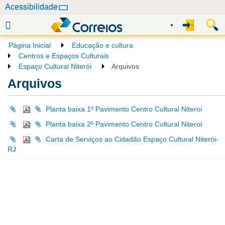
N
Acessibilidade
a
v
e
Página Inicial
Educação e cultura
g
Centros e Espaços Culturais
a
Espaço Cultural Niterói
Arquivos
ç
Arquivos
ã
o
Planta baixa 1º Pavimento Centro Cultural Niteroi
Planta baixa 2º Pavimento Centro Cultural Niteroi
Carta de Serviços ao Cidadão Espaço Cultural Niterói-
RJ