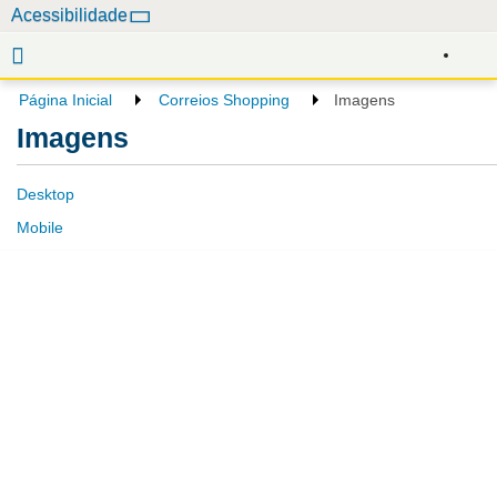
N
Acessibilidade
a
v
e
Página Inicial
Correios Shopping
Imagens
g
Imagens
a
ç
Desktop
ã
o
Mobile