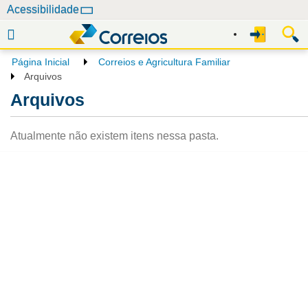
N
Acessibilidade
a
v
e
Página Inicial
Correios e Agricultura Familiar
g
Arquivos
a
Arquivos
ç
ã
Atualmente não existem itens nessa pasta.
o