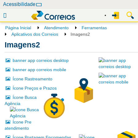
N
Acessibilidade
a
v
e
Página Inicial
Atendimento
Ferramentas
g
Aplicativos dos Correios
Imagens2
a
Imagens2
ç
ã
banner app correios desktop
o
banner app correios mobile
Ícone Rastreamento
Ícone Preços e Prazos
Ícone Busca
Agência
Ícone Pre
atendimento
Ícone Postagem Encomendas