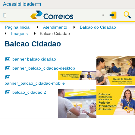
N
Acessibilidade
a
v
e
Página Inicial
Atendimento
Balcão do Cidadão
g
Imagens
Balcao Cidadao
a
Balcao Cidadao
ç
ã
banner balcao cidadao
o
banner_balcao_cidadao-desktop
banner_balcao_cidadao-mobile
balcao_cidadao 2