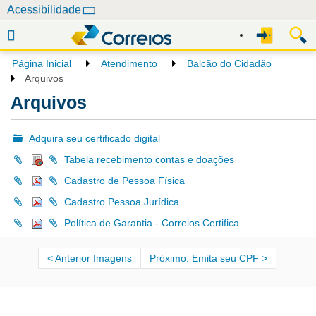
N
Acessibilidade
a
v
e
Página Inicial
Atendimento
Balcão do Cidadão
g
Arquivos
a
Arquivos
ç
ã
Adquira seu certificado digital
o
Tabela recebimento contas e doações
Cadastro de Pessoa Física
Cadastro Pessoa Jurídica
Política de Garantia - Correios Certifica
Anterior Imagens
Próximo: Emita seu CPF