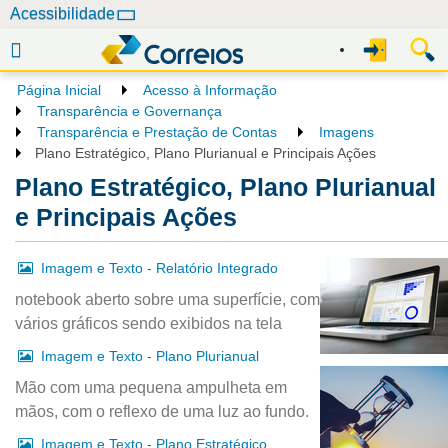
N
Acessibilidade
a
v
e
Página Inicial
Acesso à Informação
g
Transparência e Governança
a
Transparência e Prestação de Contas
Imagens
Plano Estratégico, Plano Plurianual e Principais Ações
ç
ã
Plano Estratégico, Plano Plurianual
o
e Principais Ações
Imagem e Texto - Relatório Integrado
notebook aberto sobre uma superfície, com
vários gráficos sendo exibidos na tela
Imagem e Texto - Plano Plurianual
Mão com uma pequena ampulheta em
mãos, com o reflexo de uma luz ao fundo.
Imagem e Texto - Plano Estratégico