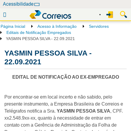
N
Acessibilidade
a
v
e
Página Inicial
Acesso à Informação
Servidores
g
Editais de Notificação Empregados
a
YASMIN PESSOA SILVA - 22.09.2021
ç
YASMIN PESSOA SILVA -
ã
o
22.09.2021
EDITAL DE NOTIFICAÇÃO AO EX-EMPREGADO
Por encontrar-se em local incerto e não sabido, pelo
presente instrumento, a Empresa Brasileira de Correios e
Telégrafos notifica a Sra.
YASMIN PESSOA SILVA
, CPF.
xx2.548.9xx-xx, quanto à necessidade de entrar em
contato com a Gerência de Administração da Folha de