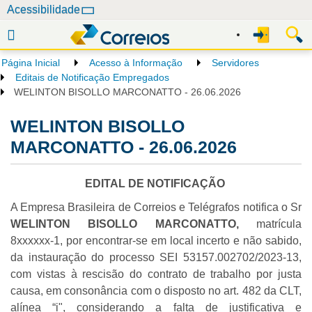
N
Acessibilidade
a
v
e
Página Inicial
Acesso à Informação
Servidores
g
Editais de Notificação Empregados
a
WELINTON BISOLLO MARCONATTO - 26.06.2026
ç
WELINTON BISOLLO
ã
o
MARCONATTO - 26.06.2026
EDITAL DE NOTIFICAÇÃO
A Empresa Brasileira de Correios e Telégrafos notifica o Sr
WELINTON BISOLLO MARCONATTO,
matrícula
8xxxxxx-1, por encontrar-se em local incerto e não sabido,
da instauração do processo SEI 53157.002702/2023-13,
com vistas à rescisão do contrato de trabalho por justa
causa, em consonância com o disposto no art. 482 da CLT,
alínea “i", considerando a falta de justificativa e