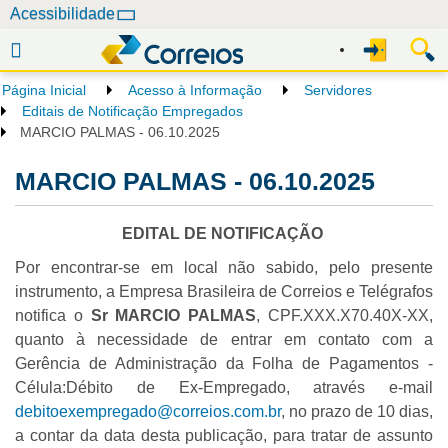
N
Acessibilidade
a
v
e
Página Inicial
Acesso à Informação
Servidores
g
Editais de Notificação Empregados
a
MARCIO PALMAS - 06.10.2025
ç
MARCIO PALMAS - 06.10.2025
ã
o
EDITAL DE NOTIFICAÇÃO
Por encontrar-se em local não sabido, pelo presente
instrumento, a Empresa Brasileira de Correios e Telégrafos
notifica o
Sr MARCIO PALMAS
, CPF.XXX.X70.40X-XX,
quanto à necessidade de entrar em contato com a
Gerência de Administração da Folha de Pagamentos -
Célula:Débito de Ex-Empregado, através e-mail
debitoexempregado@correios.com.br
, no prazo de 10 dias,
a contar da data desta publicação, para tratar de assunto