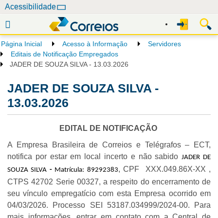
N
Acessibilidade
a
v
e
Página Inicial
Acesso à Informação
Servidores
g
Editais de Notificação Empregados
a
JADER DE SOUZA SILVA - 13.03.2026
ç
JADER DE SOUZA SILVA -
ã
o
13.03.2026
EDITAL DE NOTIFICAÇÃO
A Empresa Brasileira de Correios e Telégrafos – ECT,
notifica por estar em local incerto e não sabido
JADER DE
, CPF
XXX.049.86X-XX
,
SOUZA SILVA
-
Matrícula: 89292383
CTPS 42702 Serie 00327, a respeito do encerramento de
seu vínculo empregatício com esta Empresa ocorrido em
04/03/2026. Processo SEI
53187.034999/2024-00
. Para
mais informações, entrar em contato com a Central de