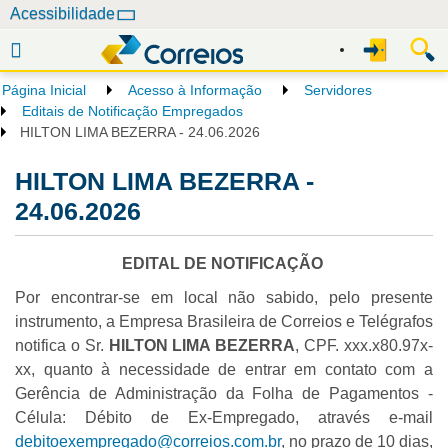
N
Acessibilidade
a
v
e
Página Inicial
Acesso à Informação
Servidores
g
Editais de Notificação Empregados
a
HILTON LIMA BEZERRA - 24.06.2026
ç
HILTON LIMA BEZERRA -
ã
o
24.06.2026
EDITAL DE NOTIFICAÇÃO
Por encontrar-se em local não sabido, pelo presente
instrumento, a Empresa Brasileira de Correios e Telégrafos
notifica o Sr.
HILTON LIMA BEZERRA
, CPF. xxx.x80.97x-
xx, quanto à necessidade de entrar em contato com a
Gerência de Administração da Folha de Pagamentos -
Célula: Débito de Ex-Empregado, através e-mail
debitoexempregado@correios.com.br
, no prazo de 10 dias,