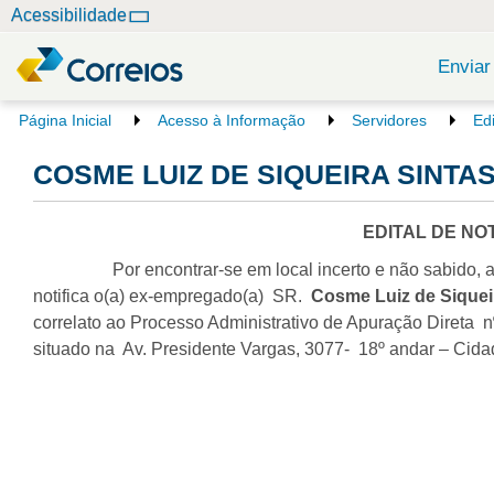
N
Acessibilidade
a
v
Enviar
e
g
V
Página Inicial
Acesso à Informação
Servidores
Ed
o
a
c
COSME LUIZ DE SIQUEIRA SINTAS 
ç
ê
ã
e
o
s
EDITAL DE NO
t
Por encontrar-se em local incerto e não sabido, a Emp
á
a
notifica o(a) ex-empregado(a) SR.
Cosme Luiz de Siquei
q
correlato ao Processo Administrativo de Apuração Direta n
u
situado na Av. Presidente Vargas, 3077- 18º andar – Cid
i
: