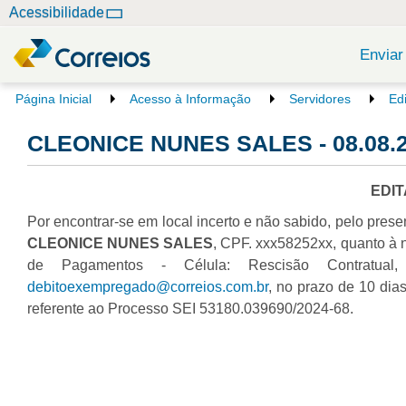
N
Acessibilidade
a
v
Enviar
e
g
V
Página Inicial
Acesso à Informação
Servidores
Ed
o
a
c
CLEONICE NUNES SALES - 08.08.
ç
ê
ã
e
o
s
EDI
t
Por encontrar-se em local incerto e não sabido, pelo prese
á
a
CLEONICE NUNES SALES
, CPF. xxx58252xx, quanto à 
q
de Pagamentos - Célula: Rescisão Contratual, 
u
debitoexempregado@correios.com.br
, no prazo de 10 dias
i
referente ao Processo SEI 53180.039690/2024-68.
: