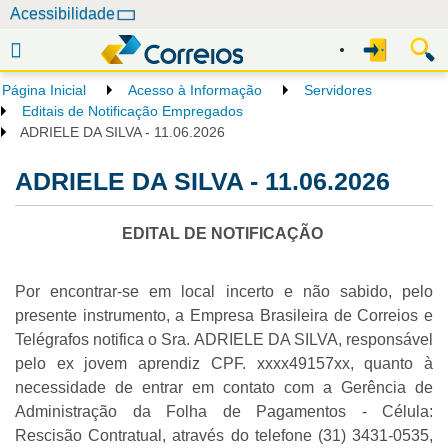
N
Acessibilidade
a
v
e
Página Inicial
Acesso à Informação
Servidores
g
Editais de Notificação Empregados
a
ADRIELE DA SILVA - 11.06.2026
ç
ADRIELE DA SILVA - 11.06.2026
ã
o
EDITAL DE NOTIFICAÇÃO
Por encontrar-se em local incerto e não sabido, pelo
presente instrumento, a Empresa Brasileira de Correios e
Telégrafos notifica o Sra. ADRIELE DA SILVA, responsável
pelo ex jovem aprendiz CPF. xxxx49157xx, quanto à
necessidade de entrar em contato com a Gerência de
Administração da Folha de Pagamentos - Célula:
Rescisão Contratual, através do telefone (31) 3431-0535,