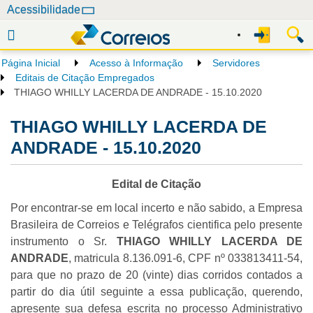
N
Acessibilidade
a
v
e
Página Inicial
Acesso à Informação
Servidores
g
Editais de Citação Empregados
a
THIAGO WHILLY LACERDA DE ANDRADE - 15.10.2020
ç
THIAGO WHILLY LACERDA DE
ã
o
ANDRADE - 15.10.2020
Edital de Citação
Por encontrar-se em local incerto e não sabido, a Empresa
Brasileira de Correios e Telégrafos cientifica pelo presente
instrumento o Sr.
THIAGO WHILLY LACERDA DE
ANDRADE
, matricula 8.136.091-6, CPF nº 033813411-54,
para que no prazo de 20 (vinte) dias corridos contados a
partir do dia útil seguinte a essa publicação, querendo,
apresente sua defesa escrita no processo Administrativo