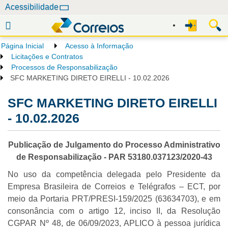
N
Acessibilidade
a
v
e
Página Inicial
Acesso à Informação
g
Licitações e Contratos
a
Processos de Responsabilização
SFC MARKETING DIRETO EIRELLI - 10.02.2026
ç
ã
SFC MARKETING DIRETO EIRELLI
o
- 10.02.2026
Publicação de Julgamento do Processo Administrativo
de Responsabilização - PAR 53180.037123/2020-43
No uso da competência delegada pelo Presidente da
Empresa Brasileira de Correios e Telégrafos – ECT, por
meio da Portaria PRT/PRESI-159/2025 (63634703), e em
consonância com o artigo 12, inciso II, da Resolução
CGPAR Nº 48, de 06/09/2023, APLICO à pessoa jurídica