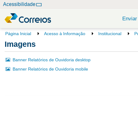
N
Acessibilidade
a
v
Enviar
e
g
V
Página Inicial
Acesso à Informação
Institucional
P
o
a
Imagens
c
ç
ê
ã
e
Banner Relatórios de Ouvidoria desktop
o
s
Banner Relatórios de Ouvidoria mobile
t
á
a
q
u
i
: