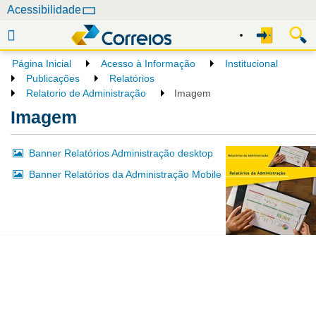
N
Acessibilidade
a
v
e
Página Inicial
Acesso à Informação
Institucional
g
Publicações
Relatórios
a
Relatorio de Administração
Imagem
ç
Imagem
ã
o
Banner Relatórios Administração desktop
Banner Relatórios da Administração Mobile