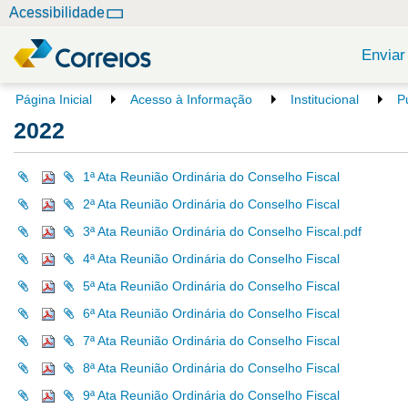
N
Acessibilidade
a
v
Enviar
e
g
V
Página Inicial
Acesso à Informação
Institucional
P
o
a
2022
c
ç
ê
ã
e
1ª Ata Reunião Ordinária do Conselho Fiscal
o
s
2ª Ata Reunião Ordinária do Conselho Fiscal
t
á
3ª Ata Reunião Ordinária do Conselho Fiscal.pdf
a
4ª Ata Reunião Ordinária do Conselho Fiscal
q
u
5ª Ata Reunião Ordinária do Conselho Fiscal
i
6ª Ata Reunião Ordinária do Conselho Fiscal
:
7ª Ata Reunião Ordinária do Conselho Fiscal
8ª Ata Reunião Ordinária do Conselho Fiscal
9ª Ata Reunião Ordinária do Conselho Fiscal