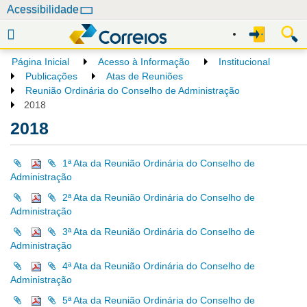
N
Acessibilidade
a
v
e
Página Inicial
Acesso à Informação
Institucional
g
Publicações
Atas de Reuniões
a
Reunião Ordinária do Conselho de Administração
2018
ç
ã
2018
o
1ª Ata da Reunião Ordinária do Conselho de
Administração
2ª Ata da Reunião Ordinária do Conselho de
Administração
3ª Ata da Reunião Ordinária do Conselho de
Administração
4ª Ata da Reunião Ordinária do Conselho de
Administração
5ª Ata da Reunião Ordinária do Conselho de