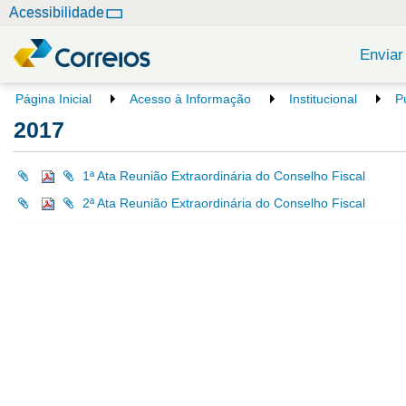
N
Acessibilidade
a
v
Enviar
e
g
V
Página Inicial
Acesso à Informação
Institucional
P
o
a
2017
c
ç
ê
ã
e
1ª Ata Reunião Extraordinária do Conselho Fiscal
o
s
2ª Ata Reunião Extraordinária do Conselho Fiscal
t
á
a
q
u
i
: