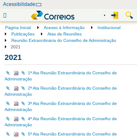
N
Acessibilidade
a
v
e
Página Inicial
Acesso à Informação
Institucional
g
Publicações
Atas de Reuniões
a
Reunião Extraordinária do Conselho de Administração
2021
ç
ã
2021
o
1ª Ata Reunião Extraordinária do Conselho de
Administração
2ª Ata Reunião Extraordinária do Conselho de
Administração
3ª Ata Reunião Extraordinária do Conselho de
Administração
4ª Ata Reunião Extraordinária do Conselho de
Administração
5ª Ata Reunião Extraordinária do Conselho de