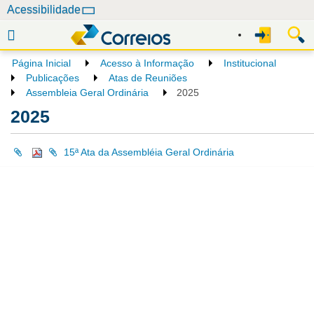
N
Acessibilidade
a
v
e
Página Inicial
Acesso à Informação
Institucional
g
Publicações
Atas de Reuniões
a
Assembleia Geral Ordinária
2025
ç
2025
ã
o
15ª Ata da Assembléia Geral Ordinária