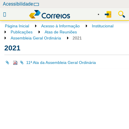
N
Acessibilidade
a
v
e
Página Inicial
Acesso à Informação
Institucional
g
Publicações
Atas de Reuniões
a
Assembleia Geral Ordinária
2021
ç
2021
ã
o
11ª Ata da Assembleia Geral Ordinária