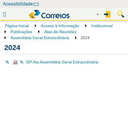
N
Acessibilidade
a
v
e
Página Inicial
Acesso à Informação
Institucional
g
Publicações
Atas de Reuniões
a
Assembleia Geral Extraordinária
2024
ç
2024
ã
o
30ª Ata Assembléia Geral Extraordinária