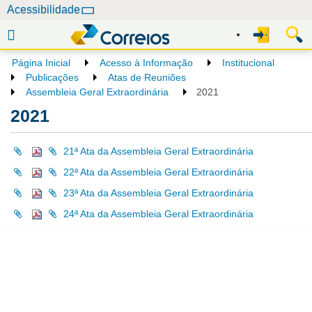
N
Acessibilidade
a
v
e
Página Inicial
Acesso à Informação
Institucional
g
Publicações
Atas de Reuniões
a
Assembleia Geral Extraordinária
2021
ç
2021
ã
o
21ª Ata da Assembleia Geral Extraordinária
22ª Ata da Assembleia Geral Extraordinária
23ª Ata da Assembleia Geral Extraordinária
24ª Ata da Assembleia Geral Extraordinária