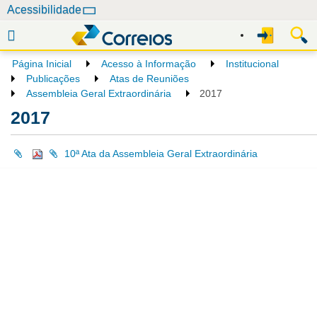
N
Acessibilidade
a
v
e
Página Inicial
Acesso à Informação
Institucional
g
Publicações
Atas de Reuniões
a
Assembleia Geral Extraordinária
2017
ç
2017
ã
o
10ª Ata da Assembleia Geral Extraordinária