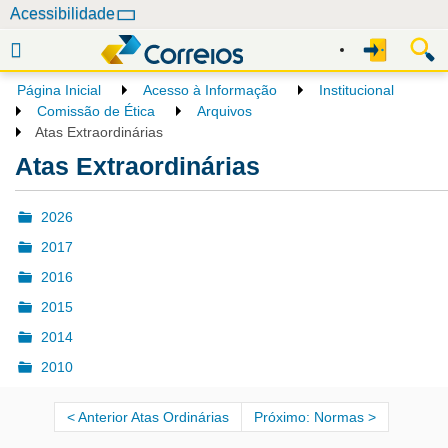
N
Acessibilidade
a
v
e
Página Inicial
Acesso à Informação
Institucional
g
Comissão de Ética
Arquivos
a
Atas Extraordinárias
ç
Atas Extraordinárias
ã
o
2026
2017
2016
2015
2014
2010
Anterior Atas Ordinárias
Próximo: Normas