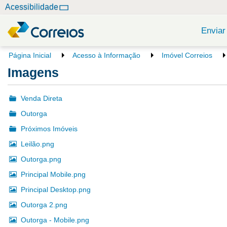
N
Acessibilidade
a
v
Enviar
e
g
V
Página Inicial
Acesso à Informação
Imóvel Correios
o
a
Imagens
c
ç
ê
ã
e
Venda Direta
o
s
Outorga
t
á
Próximos Imóveis
a
Leilão.png
q
u
Outorga.png
i
Principal Mobile.png
:
Principal Desktop.png
Outorga 2.png
Outorga - Mobile.png